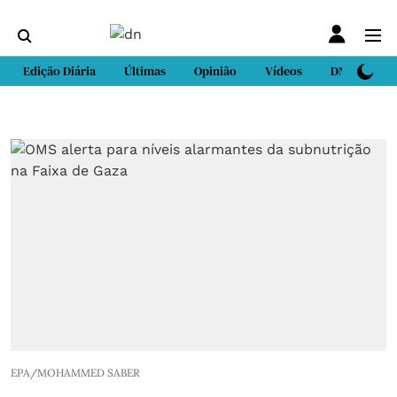
Edição Diária
Últimas
Opinião
Vídeos
DN Sport
EPA/MOHAMMED SABER