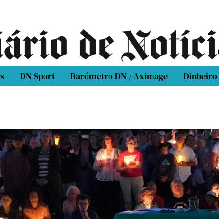
os
DN Sport
Barómetro DN / Aximage
Dinheiro