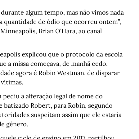
a durante algum tempo, mas não vimos nada
a quantidade de ódio que ocorreu ontem”,
Minneapolis, Brian O'Hara, ao canal
neapolis explicou que o protocolo da escola
 que a missa começava, de manhã cedo,
tidade agora é Robin Westman, de disparar
 vítimas.
m pediu a alteração legal de nome do
e batizado Robert, para Robin, segundo
utoridades suspeitam assim que ele estaria
e género.
quele ciclo de ensino em 2017, partilhou