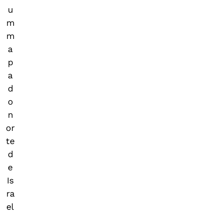
u
m
m
a
p
a
d
o
n
or
te
d
e
Is
ra
el