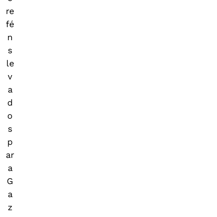
re
fé
n
s
le
v
a
d
o
s
p
ar
a
G
a
z