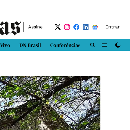
Assine
Entrar
 Vivo
DN Brasil
Conferências
DN LAB
Class