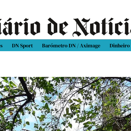
os
DN Sport
Barómetro DN / Aximage
Dinheiro