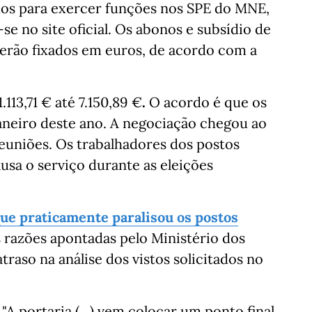
dos para exercer funções nos SPE do MNE,
ê-se no site oficial. Os abonos e subsídio de
erão fixados em euros, de acordo com a
113,71 € até
7.150,89 €
.
O acordo é que os
janeiro deste ano. A negociação chegou ao
reuniões. Os trabalhadores dos postos
sa o serviço durante as eleições
que praticamente paralisou os postos
s razões apontadas pelo Ministério dos
raso na análise dos vistos solicitados no
A portaria (...) vem colocar um ponto final