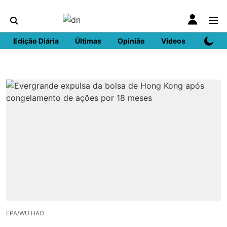
Edição Diária
Últimas
Opinião
Vídeos
DN Spo
EPA/WU HAO