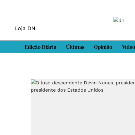
Loja DN
Edição Diária
Últimas
Opinião
Víde