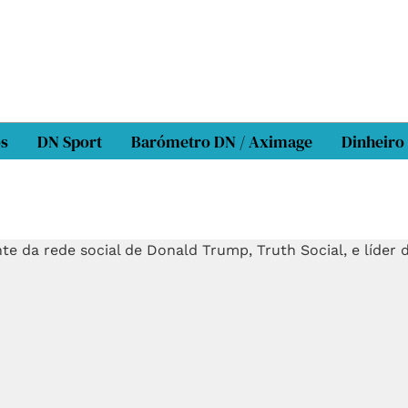
os
DN Sport
Barómetro DN / Aximage
Dinheiro