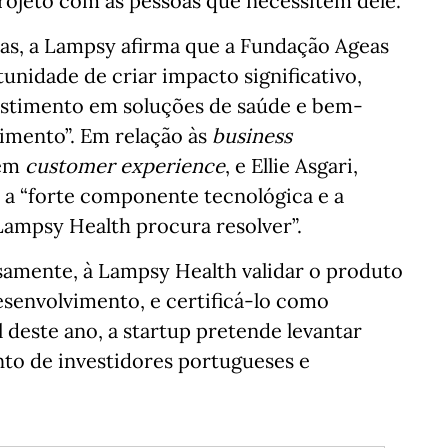
projeto com as pessoas que necessitem dele.”
as, a Lampsy afirma que a Fundação Ageas
nidade de criar impacto significativo,
vestimento em soluções de saúde e bem-
cimento”. Em relação às
business
 em
customer experience
, e Ellie Asgari,
a “forte componente tecnológica e a
Lampsy Health procura resolver”.
isamente, à Lampsy Health validar o produto
desenvolvimento, e certificá-lo como
l deste ano, a startup pretende levantar
nto de investidores portugueses e