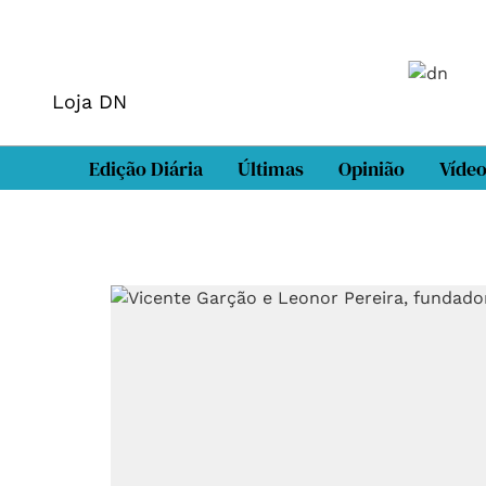
Loja DN
Edição Diária
Últimas
Opinião
Víde