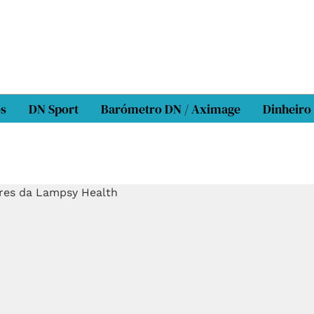
os
DN Sport
Barómetro DN / Aximage
Dinheiro