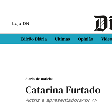
Loja DN
Edição Diária
Últimas
Opinião
Víde
diario-de-noticias
Catarina Furtado
Actriz e apresentadora<br />