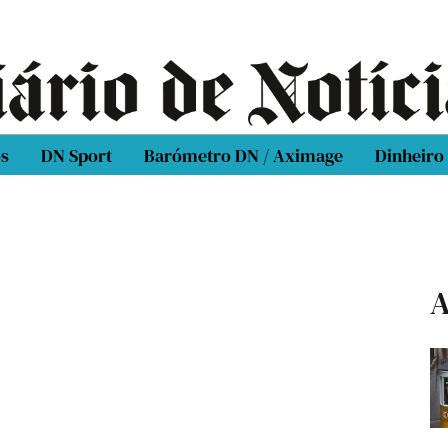
os
DN Sport
Barómetro DN / Aximage
Dinheiro
A