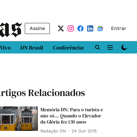
Assine
Entrar
 Vivo
DN Brasil
Conferências
DN LAB
Class
rtigos Relacionados
Memória DN: Para o turista e
não só... Quando o Elevador
da Glória fez 130 anos
Redação DN
24 Out 2015