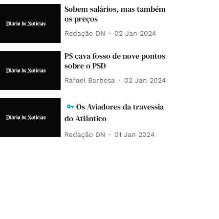
Sobem salários, mas também
os preços
Redação DN
02 Jan 2024
PS cava fosso de nove pontos
sobre o PSD
Rafael Barbosa
02 Jan 2024
Os Aviadores da travessia
do Atlântico
Redação DN
01 Jan 2024