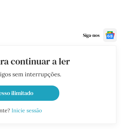
Siga-nos
ra continuar a ler
tigos sem interrupções.
esso ilimitado
ante?
Inicie sessão