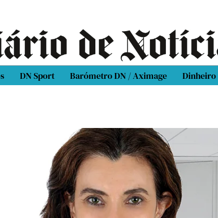
os
DN Sport
Barómetro DN / Aximage
Dinheiro