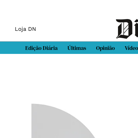
Loja DN
Edição Diária
Últimas
Opinião
Víde