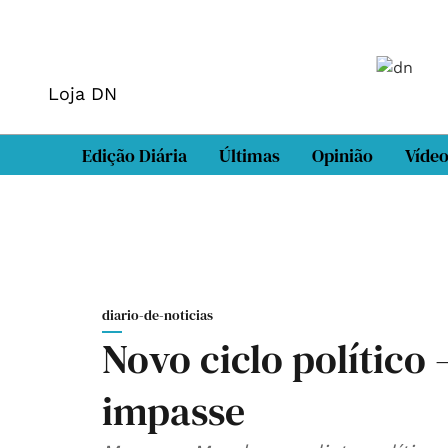
Loja DN
Edição Diária
Últimas
Opinião
Víde
diario-de-noticias
Novo ciclo político
impasse