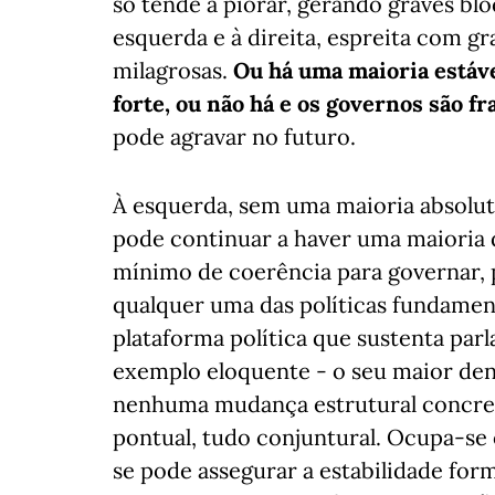
só tende a piorar, gerando graves bl
esquerda e à direita, espreita com gr
milagrosas.
Ou há uma maioria estáv
forte, ou não há e os governos são fr
pode agravar no futuro.
À esquerda, sem uma maioria absolut
pode continuar a haver uma maioria 
mínimo de coerência para governar,
qualquer uma das políticas fundament
plataforma política que sustenta pa
exemplo eloquente - o seu maior d
nenhuma mudança estrutural concretiz
pontual, tudo conjuntural. Ocupa-se o
se pode assegurar a estabilidade forma