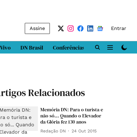
Assine
Entrar
 Vivo
DN Brasil
Conferências
DN LAB
Class
rtigos Relacionados
Memória DN: Para o turista e
não só... Quando o Elevador
da Glória fez 130 anos
Redação DN
24 Out 2015