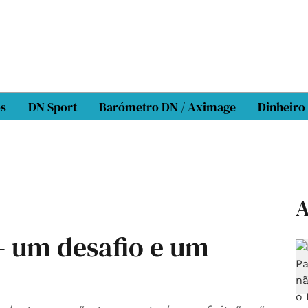
os
DN Sport
Barómetro DN / Aximage
Dinheiro
A
 – um desafio e um