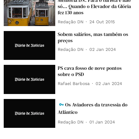
Memória DN: Para o turista e não
só... Quando o Elevador da Glória
fez 130 anos
Redação DN
24 Out 2015
Sobem salários, mas também os
preços
Redação DN
02 Jan 2024
PS cava fosso de nove pontos
sobre o PSD
Rafael Barbosa
02 Jan 2024
Os Aviadores da travessia do
Atlântico
Redação DN
01 Jan 2024