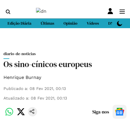
Edição Diária
Últimas
Opinião
Vídeos
DN Sport
diario-de-noticias
Os sino-cínicos europeus
Henrique Burnay
Publicado a
:
08 Fev 2021, 00:13
Atualizado a
:
08 Fev 2021, 00:13
Siga-nos