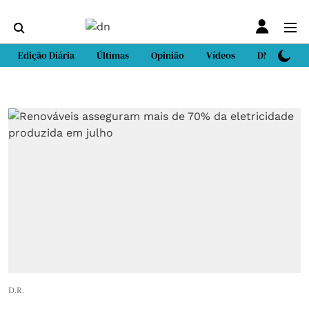
Edição Diária
Últimas
Opinião
Vídeos
DN Sport
D.R.