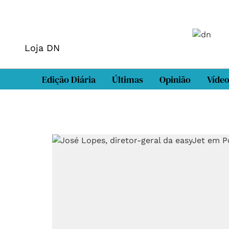
Loja DN
Edição Diária
Últimas
Opinião
Víde