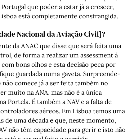
 Portugal que poderia estar já a crescer,
isboa está completamente constrangida.
dade Nacional da Aviação Civil]?
ente da ANAC que disse que será feita uma
trol, de forma a realizar um assessment à
 com bons olhos e esta decisão peca por
o fique guardada numa gaveta. Surpreende-
se não comece já a ser feita também no
er muito na ANA, mas não é a única
a Portela. É também a NAV e a falta de
e controladores aéreos. Em Lisboa temos uma
is de uma década e que, neste momento,
AV não têm capacidade para gerir e isto não
 está a ser mal feito e corrigir.