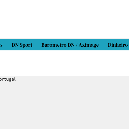
os
DN Sport
Barómetro DN / Aximage
Dinheiro