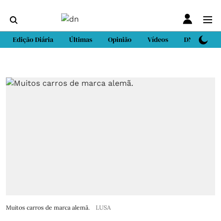
Edição Diária
Últimas
Opinião
Vídeos
DN Sport
Muitos carros de marca alemã.
LUSA