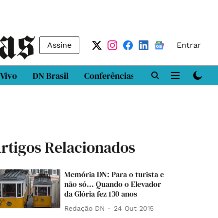
Assine
Entrar
 Vivo
DN Brasil
Conferências
DN LAB
Class
rtigos Relacionados
Memória DN: Para o turista e
não só... Quando o Elevador
da Glória fez 130 anos
Redação DN
24 Out 2015