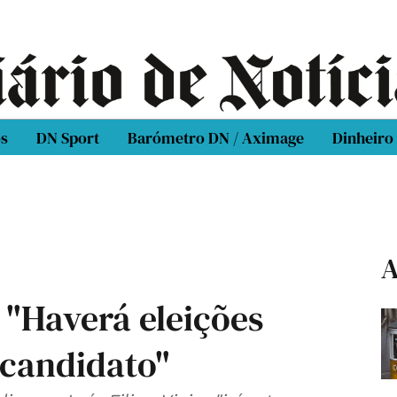
os
DN Sport
Barómetro DN / Aximage
Dinheiro
A
 "Haverá eleições
 candidato"