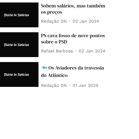
Sobem salários, mas também
os preços
Redação DN
02 Jan 2024
PS cava fosso de nove pontos
sobre o PSD
Rafael Barbosa
02 Jan 2024
Os Aviadores da travessia
do Atlântico
Redação DN
01 Jan 2024