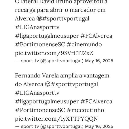
O lateral David Bruno aproveitou a
recarga para abrir o marcador em
Alverca 🤩
#sporttvportugal
#LIGAnasporttv
#ligaportugalmeusuper
#FCAlverca
#PortimonenseSC
#cinemundo
pic.twitter.com/9SVrETJZxZ
— sport tv (@sporttvportugal)
May 16, 2025
Fernando Varela amplia a vantagem
do Alverca 😍
#sporttvportugal
#LIGAnasporttv
#ligaportugalmeusuper
#FCAlverca
#PortimonenseSC
#mccoutinho
pic.twitter.com/1yXTTPYQQN
— sport tv (@sporttvportugal)
May 16, 2025