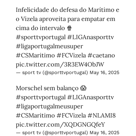
Infelicidade do defesa do Marítimo e
o Vizela aproveita para empatar em
cima do intervalo 🍿
#sporttvportugal
#LIGAnasporttv
#ligaportugalmeusuper
#CSMaritimo
#FCVizela
#caetano
pic.twitter.com/3R3EW4ObJW
— sport tv (@sporttvportugal)
May 16, 2025
Morschel sem balanço 😱
#sporttvportugal
#LIGAnasporttv
#ligaportugalmeusuper
#CSMaritimo
#FCVizela
#NLAMI8
pic.twitter.com/XQDGNGQfeY
— sport tv (@sporttvportugal)
May 16, 2025