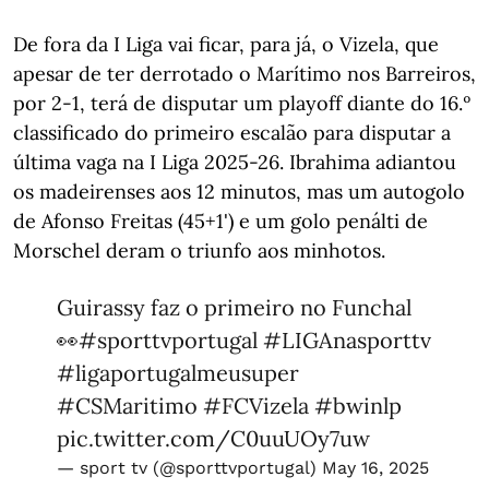
De fora da I Liga vai ficar, para já, o Vizela, que
apesar de ter derrotado o Marítimo nos Barreiros,
por 2-1, terá de disputar um playoff diante do 16.º
classificado do primeiro escalão para disputar a
última vaga na I Liga 2025-26. Ibrahima adiantou
os madeirenses aos 12 minutos, mas um autogolo
de Afonso Freitas (45+1') e um golo penálti de
Morschel deram o triunfo aos minhotos.
Guirassy faz o primeiro no Funchal
👀
#sporttvportugal
#LIGAnasporttv
#ligaportugalmeusuper
#CSMaritimo
#FCVizela
#bwinlp
pic.twitter.com/C0uuUOy7uw
— sport tv (@sporttvportugal)
May 16, 2025