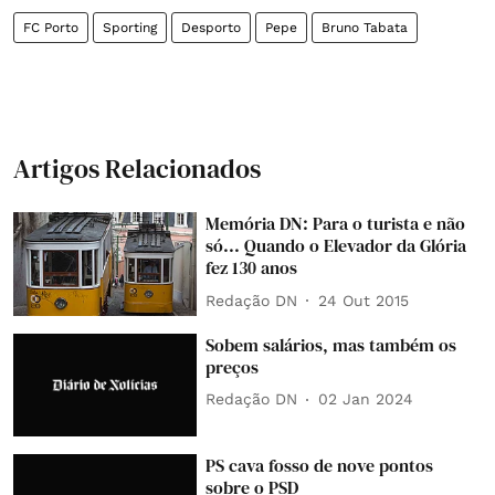
FC Porto
Sporting
Desporto
Pepe
Bruno Tabata
Artigos Relacionados
Memória DN: Para o turista e não
só... Quando o Elevador da Glória
fez 130 anos
Redação DN
24 Out 2015
Sobem salários, mas também os
preços
Redação DN
02 Jan 2024
PS cava fosso de nove pontos
sobre o PSD