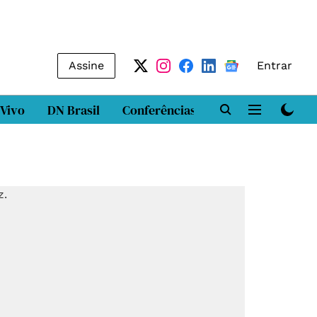
Assine
Entrar
 Vivo
DN Brasil
Conferências
DN LAB
Class