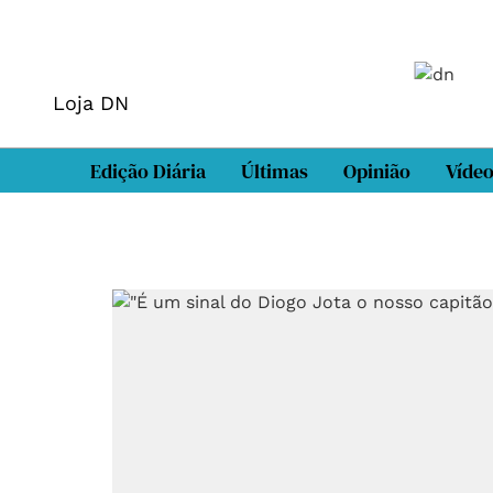
Loja DN
Edição Diária
Últimas
Opinião
Víde