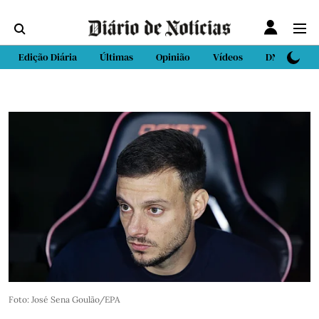
Edição Diária
Últimas
Opinião
Vídeos
DN Sport
Foto: José Sena Goulão/EPA