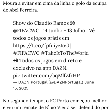
Moura a evitar em cima da linha o golo da equipa
de Abel Ferreira.
Show do Cláudio Ramos 🧤
@FIFACWC
| 14 Junho - 13 Julho | Vê
todos os jogos grátis em
https://t.co/fpfuiyzIoG
|
#FIFACWC
#TakeItToTheWorld
📲 Todos os jogos em direto e
exclusivo na app DAZN.
pic.twitter.com/aqMlfZfrHP
— DAZN Portugal (@DAZNPortugal)
June
15, 2025
No segundo tempo, o FC Porto começou melhor
e viu um remate de Fábio Vieira ser defendido por