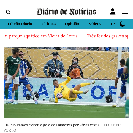
Edição Diária
Últimas
Opinião
Vídeos
DN Sport
m parque aquático em Vieira de Leiria
Três feridos graves após i
Cláudio Ramos evitou o golo do Palmeiras por várias vezes.
FOTO: FC
PORTO