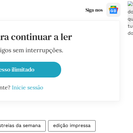
Siga-nos
ra continuar a ler
tigos sem interrupções.
esso ilimitado
ante?
Inicie sessão
streias da semana
edição impressa