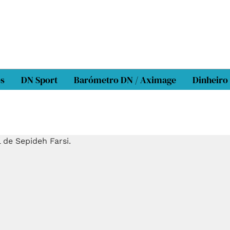
os
DN Sport
Barómetro DN / Aximage
Dinheiro