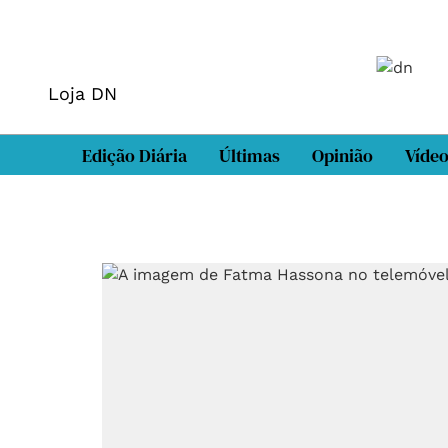
Loja DN
Edição Diária
Últimas
Opinião
Víde