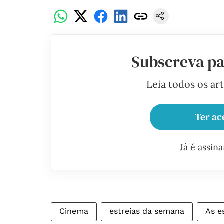
Subscreva pa
Leia todos os ar
Ter ac
Já é assin
Cinema
estreias da semana
As e