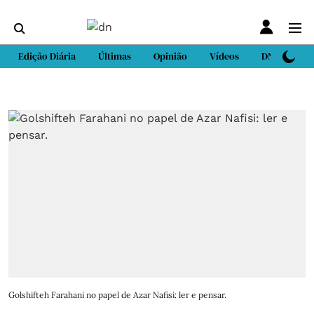
Edição Diária
Últimas
Opinião
Vídeos
DN Sport
Golshifteh Farahani no papel de Azar Nafisi: ler e pensar.