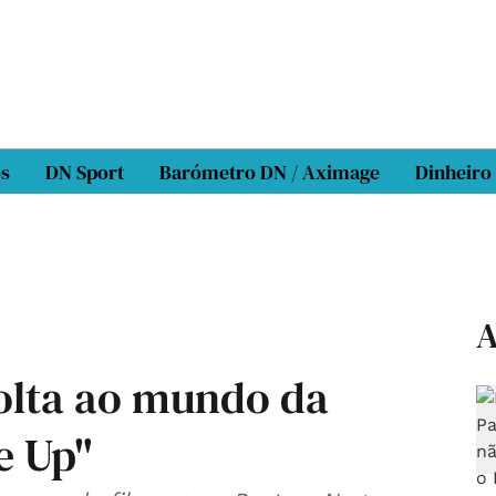
os
DN Sport
Barómetro DN / Aximage
Dinheiro
A
volta ao mundo da
e Up"