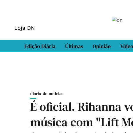
Loja DN
Edição Diária
Últimas
Opinião
Víde
diario-de-noticias
É oficial. Rihanna 
música com "Lift M