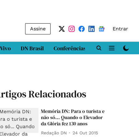
Assine
Entrar
 Vivo
DN Brasil
Conferências
DN LAB
Class
rtigos Relacionados
Memória DN: Para o turista e
não só... Quando o Elevador
da Glória fez 130 anos
Redação DN
24 Out 2015