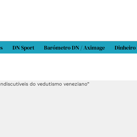
os
DN Sport
Barómetro DN / Aximage
Dinheiro