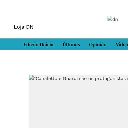
Loja DN
Edição Diária
Últimas
Opinião
Víde