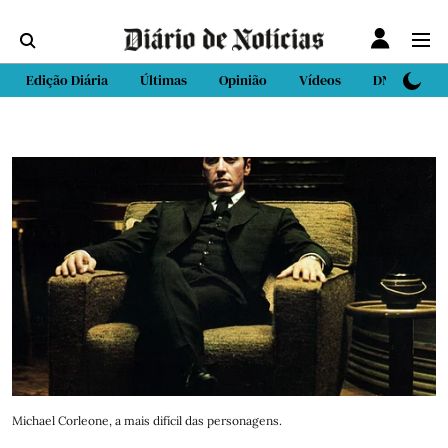
Edição Diária
Últimas
Opinião
Vídeos
DN Sport
Michael Corleone, a mais difícil das personagens.