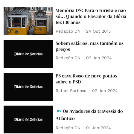
Memória DN: Para o turista e não
só... Quando o Elevador da Glória
fez 130 anos
Redação DN
24 Out 2015
Sobem salários, mas também os
preços
Redação DN
02 Jan 2024
PS cava fosso de nove pontos
sobre o PSD
Rafael Barbosa
02 Jan 2024
Os Aviadores da travessia do
Atlântico
Redação DN
01 Jan 2024