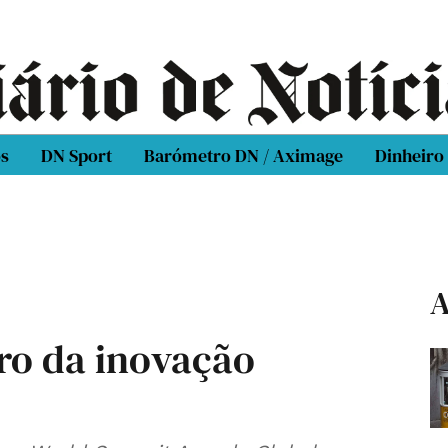
os
DN Sport
Barómetro DN / Aximage
Dinheiro
A
tro da inovação