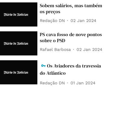
Sobem salários, mas também
os preços
Redação DN
02 Jan 2024
PS cava fosso de nove pontos
sobre o PSD
Rafael Barbosa
02 Jan 2024
Os Aviadores da travessia
do Atlântico
Redação DN
01 Jan 2024