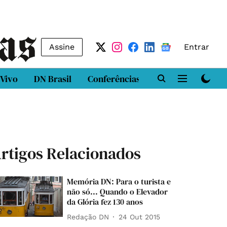
Assine
Entrar
 Vivo
DN Brasil
Conferências
DN LAB
Class
rtigos Relacionados
Memória DN: Para o turista e
não só... Quando o Elevador
da Glória fez 130 anos
Redação DN
24 Out 2015