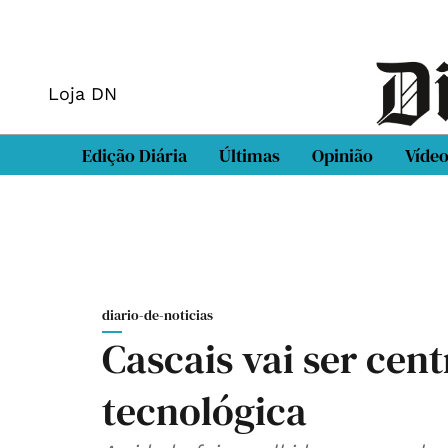
Loja DN
Edição Diária
Últimas
Opinião
Víde
diario-de-noticias
Cascais vai ser cen
tecnológica