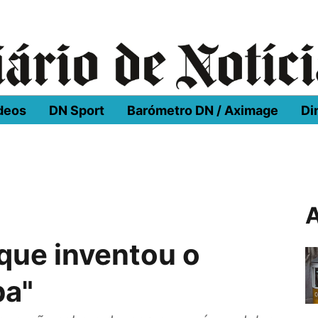
deos
DN Sport
Barómetro DN / Aximage
Di
A
 que inventou o
ba"