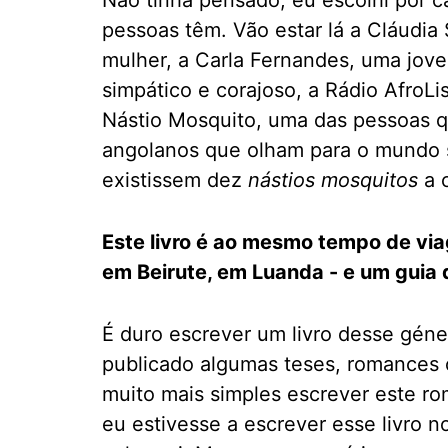
Não tinha pensado, eu escolhi por ca
pessoas têm. Vão estar lá a Cláudia S
mulher, a Carla Fernandes, uma jove
simpático e corajoso, a Rádio AfroLi
Nástio Mosquito, uma das pessoas 
angolanos que olham para o mundo 
existissem dez
nástios mosquitos
a c
Este livro é ao mesmo tempo de vi
em Beirute, em Luanda - e um guia 
É duro escrever um livro desse gén
publicado algumas teses, romances o
muito mais simples escrever este ro
eu estivesse a escrever esse livro 