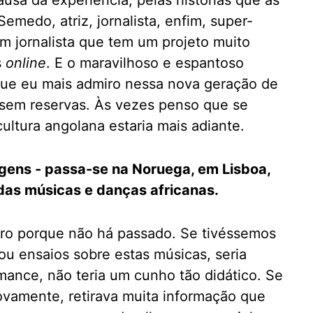
usa da experiência, pelas histórias que as
emedo, atriz, jornalista, enfim, super-
m jornalista que tem um projeto muito
s
online
. E o maravilhoso e espantoso
que eu mais admiro nessa nova geração de
sem reservas. Às vezes penso que se
ultura angolana estaria mais adiante.
agens - passa-se na Noruega, em Lisboa,
das músicas e danças africanas.
ero porque não há passado. Se tivéssemos
u ensaios sobre estas músicas, seria
mance, não teria um cunho tão didático. Se
novamente, retirava muita informação que