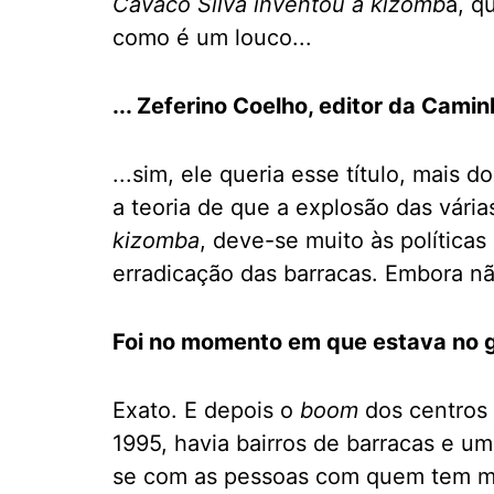
Cavaco Silva inventou a kizomb
a, q
como é um louco...
... Zeferino Coelho, editor da Cami
...sim, ele queria esse título, mais 
a teoria de que a explosão das vária
kizomba
, deve-se muito às política
erradicação das barracas. Embora não
Foi no momento em que estava no 
Exato. E depois o
boom
dos centros
1995, havia bairros de barracas e u
se com as pessoas com quem tem mai