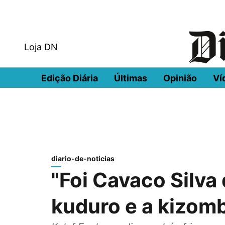
Loja DN
Edição Diária
Últimas
Opinião
Ví
diario-de-noticias
"Foi Cavaco Silva
kuduro e a kizom