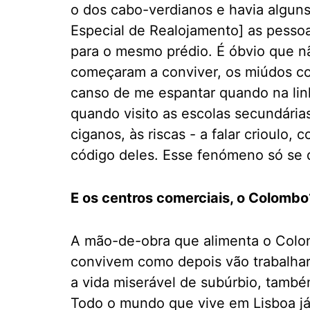
o dos cabo-verdianos e havia algun
Especial de Realojamento] as pessoa
para o mesmo prédio. É óbvio que n
começaram a conviver, os miúdos co
canso de me espantar quando na linh
quando visito as escolas secundária
ciganos, às riscas - a falar crioulo
código deles. Esse fenómeno só se d
E os centros comerciais, o Colombo
A mão-de-obra que alimenta o Colom
convivem como depois vão trabalhar 
a vida miserável de subúrbio, també
Todo o mundo que vive em Lisboa já 