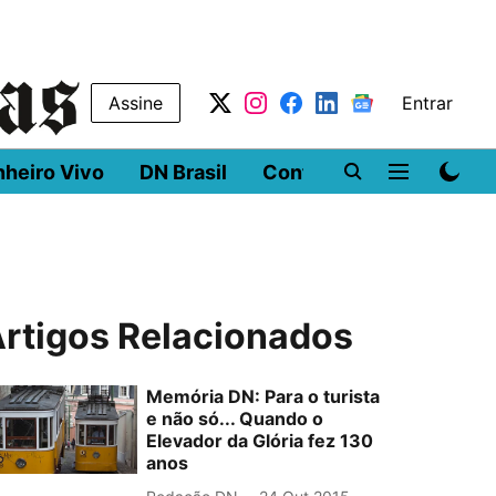
Assine
Entrar
nheiro Vivo
DN Brasil
Conferências
DN LA
rtigos Relacionados
Memória DN: Para o turista
e não só... Quando o
Elevador da Glória fez 130
anos