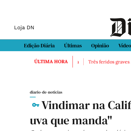
Loja DN
Edição Diária
Últimas
Opinião
Víde
ÚLTIMA HORA
asal encontrado morto em Sintra
Três feridos graves ap
diario-de-noticias
Vindimar na Calif
uva que manda"