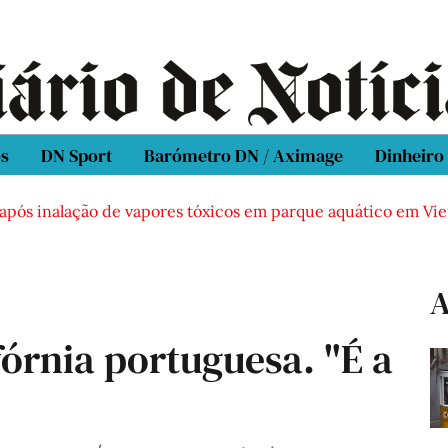
os
DN Sport
Barómetro DN / Aximage
Dinheiro
ós inalação de vapores tóxicos em parque aquático em Vieira 
A
órnia portuguesa. "É a