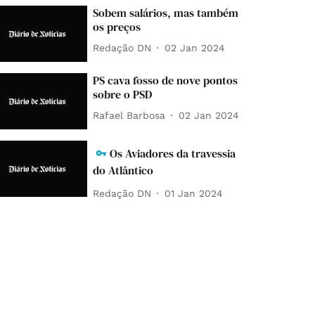
Sobem salários, mas também
os preços
Redação DN
02 Jan 2024
PS cava fosso de nove pontos
sobre o PSD
Rafael Barbosa
02 Jan 2024
Os Aviadores da travessia
do Atlântico
Redação DN
01 Jan 2024