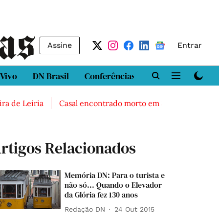
Assine
Entrar
 Vivo
DN Brasil
Conferências
DN LAB
Class
de Leiria
Casal encontrado morto em Sintra
Três fer
rtigos Relacionados
Memória DN: Para o turista e
não só... Quando o Elevador
da Glória fez 130 anos
Redação DN
24 Out 2015