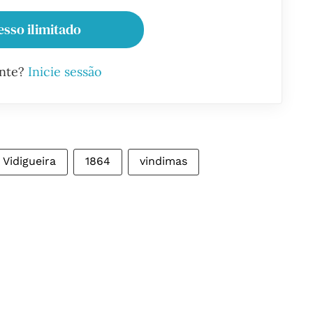
esso ilimitado
ante?
Inicie sessão
Vidigueira
1864
vindimas