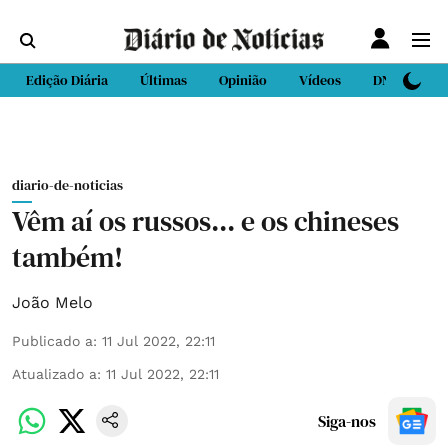
Edição Diária
Últimas
Opinião
Vídeos
DN Sport
diario-de-noticias
Vêm aí os russos... e os chineses
também!
João Melo
Publicado a
:
11 Jul 2022, 22:11
Atualizado a
:
11 Jul 2022, 22:11
Siga-nos