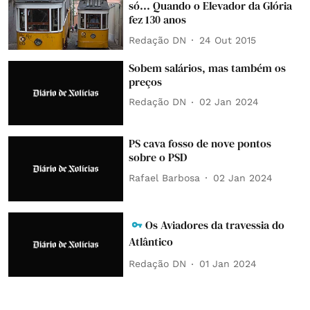
só... Quando o Elevador da Glória
fez 130 anos
Redação DN
24 Out 2015
Sobem salários, mas também os
preços
Redação DN
02 Jan 2024
PS cava fosso de nove pontos
sobre o PSD
Rafael Barbosa
02 Jan 2024
Os Aviadores da travessia do
Atlântico
Redação DN
01 Jan 2024