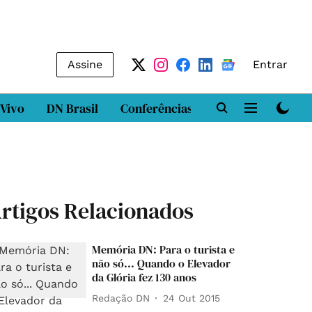
Assine
Entrar
 Vivo
DN Brasil
Conferências
DN LAB
Class
rtigos Relacionados
Memória DN: Para o turista e
não só... Quando o Elevador
da Glória fez 130 anos
Redação DN
24 Out 2015