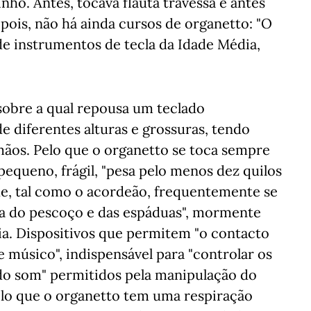
ho. Antes, tocava flauta travessa e antes
pois, não há ainda cursos de organetto: "O
e instrumentos de tecla da Idade Média,
sobre a qual repousa um teclado
 diferentes alturas e grossuras, tendo
mãos. Pelo que o organetto se toca sempre
equeno, frágil, "pesa pelo menos dez quilos
ue, tal como o acordeão, frequentemente se
lta do pescoço e das espáduas", mormente
ia. Dispositivos que permitem "o contacto
 músico", indispensável para "controlar os
do som" permitidos pela manipulação do
pelo que o organetto tem uma respiração