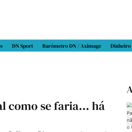
os
DN Sport
Barómetro DN / Aximage
Dinheiro
A
l como se faria... há