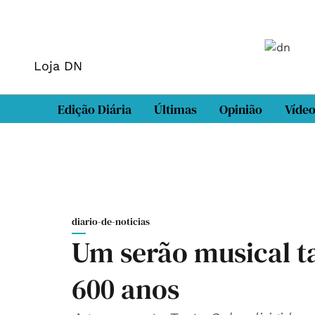
Loja DN
Edição Diária
Últimas
Opinião
Víde
diario-de-noticias
Um serão musical ta
600 anos