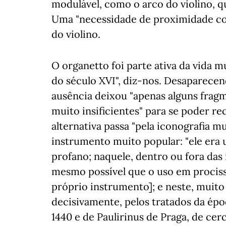
modulável, como o arco do violino, q
Uma "necessidade de proximidade co
do violino.
O organetto foi parte ativa da vida mu
do século XVI", diz-nos. Desaparece
ausência deixou "apenas alguns frag
muito insificientes" para se poder r
alternativa passa "pela iconografia 
instrumento muito popular: "ele era 
profano; naquele, dentro ou fora das 
mesmo possível que o uso em procis
próprio instrumento]; e neste, muito
decisivamente, pelos tratados da épo
1440 e de Paulirinus de Praga, de c