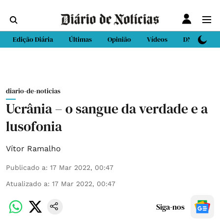
Edição Diária
Últimas
Opinião
Vídeos
DN Sport
diario-de-noticias
Ucrânia – o sangue da verdade e a
lusofonia
Vítor Ramalho
Publicado a
:
17 Mar 2022, 00:47
Atualizado a
:
17 Mar 2022, 00:47
Siga-nos