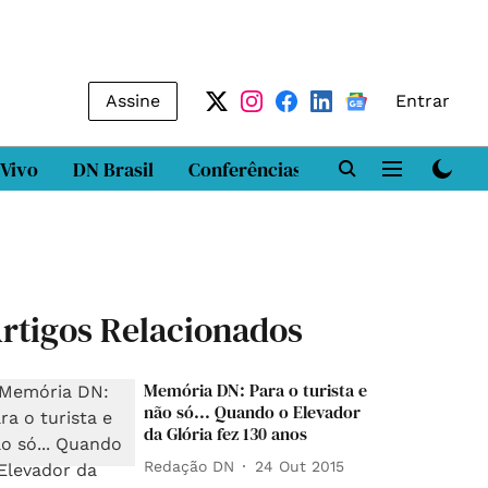
Assine
Entrar
 Vivo
DN Brasil
Conferências
DN LAB
Class
rtigos Relacionados
Memória DN: Para o turista e
não só... Quando o Elevador
da Glória fez 130 anos
Redação DN
24 Out 2015