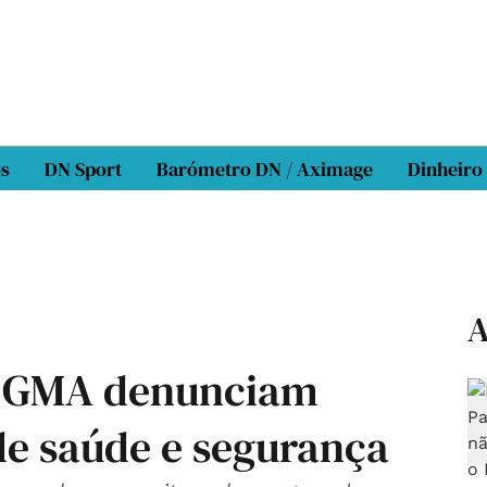
os
DN Sport
Barómetro DN / Aximage
Dinheiro
A
 OGMA denunciam
de saúde e segurança