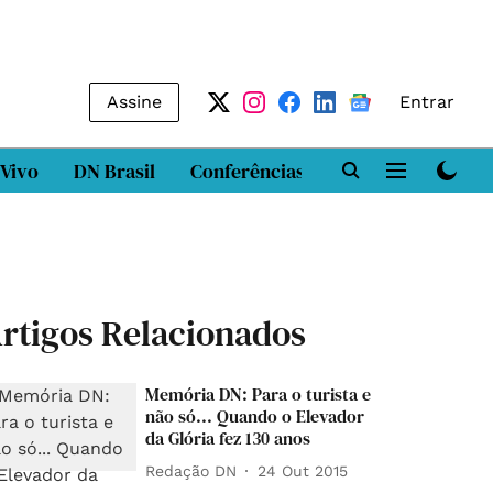
Assine
Entrar
 Vivo
DN Brasil
Conferências
DN LAB
Class
rtigos Relacionados
Memória DN: Para o turista e
não só... Quando o Elevador
da Glória fez 130 anos
Redação DN
24 Out 2015