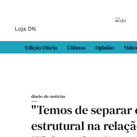
Loja DN
Edição Diária
Últimas
Opinião
Víde
diario-de-noticias
"Temos de separar 
estrutural na relaç