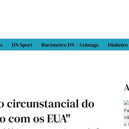
os
DN Sport
Barómetro DN / Aximage
Dinheiro
A
o circunstancial do
ão com os EUA"