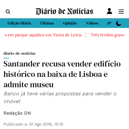
Edição Diária
Últimas
Opinião
Vídeos
DN Sport
os em parque aquático em Vieira de Leiria
Três feridos graves apó
diario-de-noticias
Santander recusa vender edifício
histórico na baixa de Lisboa e
admite museu
Banco já teve várias propostas para vender o
imóvel
Redação DN
Publicado a
:
01 Ago 2018, 15:10