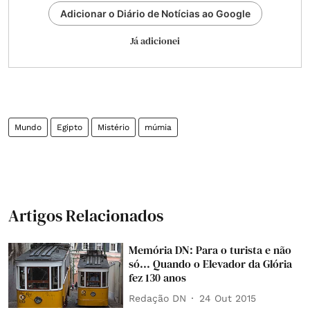
Adicionar o Diário de Notícias ao Google
Já adicionei
Mundo
Egipto
Mistério
múmia
Artigos Relacionados
Memória DN: Para o turista e não
só... Quando o Elevador da Glória
fez 130 anos
Redação DN
24 Out 2015