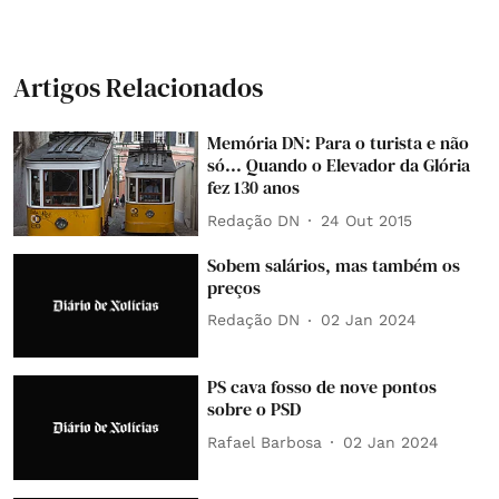
Artigos Relacionados
Memória DN: Para o turista e não
só... Quando o Elevador da Glória
fez 130 anos
Redação DN
24 Out 2015
Sobem salários, mas também os
preços
Redação DN
02 Jan 2024
PS cava fosso de nove pontos
sobre o PSD
Rafael Barbosa
02 Jan 2024