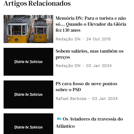
Artigos Relacionados
Memória DN: Para o turista e não
só... Quando o Elevador da Glória
fez 130 anos
Redação DN
24 Out 2015
Sobem salários, mas também os
preços
Redação DN
02 Jan 2024
PS cava fosso de nove pontos
sobre o PSD
Rafael Barbosa
02 Jan 2024
Os Aviadores da travessia do
Atlântico