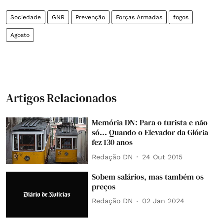
Sociedade
GNR
Prevenção
Forças Armadas
fogos
Agosto
Artigos Relacionados
Memória DN: Para o turista e não
só... Quando o Elevador da Glória
fez 130 anos
Redação DN
24 Out 2015
Sobem salários, mas também os
preços
Redação DN
02 Jan 2024