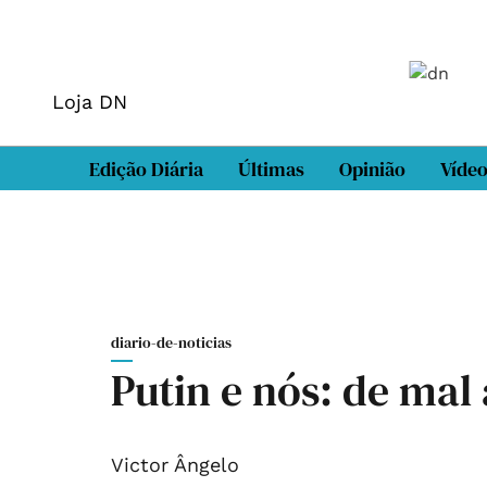
Loja DN
Edição Diária
Últimas
Opinião
Víde
diario-de-noticias
Putin e nós: de mal 
Victor Ângelo