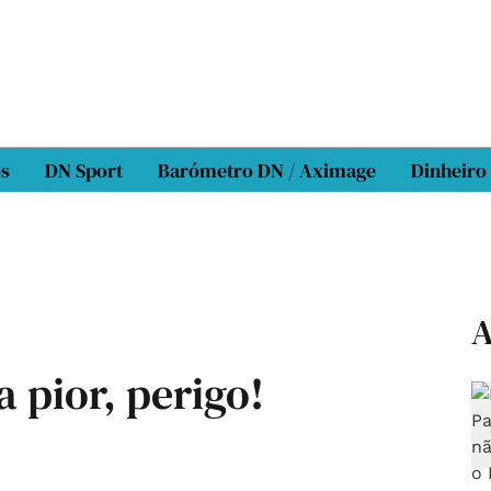
os
DN Sport
Barómetro DN / Aximage
Dinheiro
A
a pior, perigo!