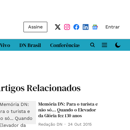
Assine
Entrar
 Vivo
DN Brasil
Conferências
DN LAB
Class
rtigos Relacionados
Memória DN: Para o turista e
não só... Quando o Elevador
da Glória fez 130 anos
Redação DN
24 Out 2015