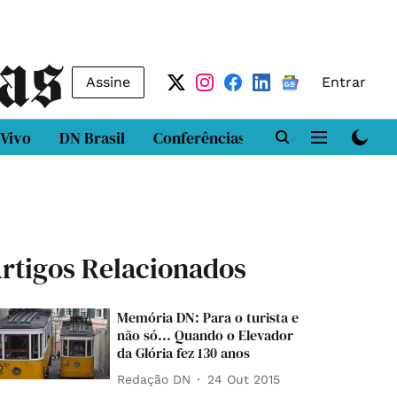
Assine
Entrar
 Vivo
DN Brasil
Conferências
DN LAB
Class
rtigos Relacionados
Memória DN: Para o turista e
não só... Quando o Elevador
da Glória fez 130 anos
Redação DN
24 Out 2015