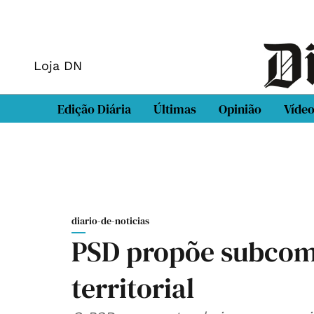
Loja DN
Edição Diária
Últimas
Opinião
Víde
diario-de-noticias
PSD propõe subcomi
territorial