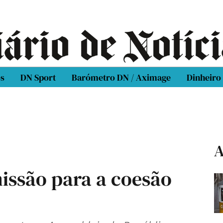
os
DN Sport
Barómetro DN / Aximage
Dinheiro
A
ssão para a coesão