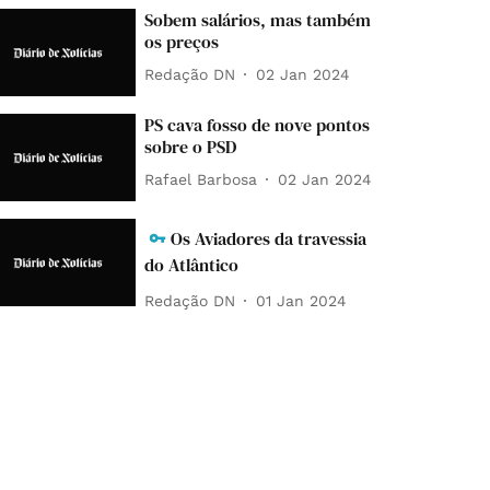
Sobem salários, mas também
os preços
Redação DN
02 Jan 2024
PS cava fosso de nove pontos
sobre o PSD
Rafael Barbosa
02 Jan 2024
Os Aviadores da travessia
do Atlântico
Redação DN
01 Jan 2024