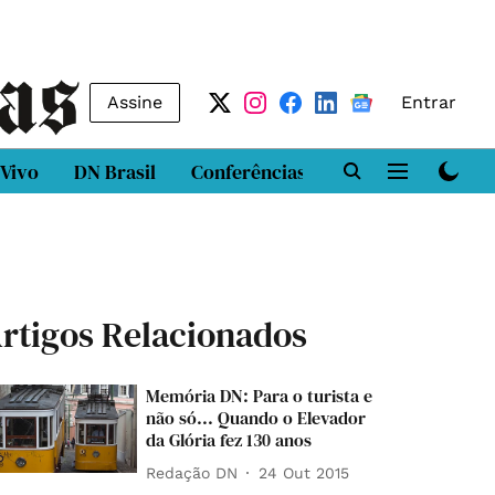
Assine
Entrar
 Vivo
DN Brasil
Conferências
DN LAB
Class
rtigos Relacionados
Memória DN: Para o turista e
não só... Quando o Elevador
da Glória fez 130 anos
Redação DN
24 Out 2015