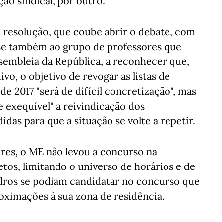
ão sindical, por outro.
de resolução, que coube abrir o debate, com
-se também ao grupo de professores que
Assembleia da República, a reconhecer que,
vo, o objetivo de revogar as listas de
e 2017 "será de difícil concretização", mas
e exequível" a reivindicação dos
das para que a situação se volte a repetir.
ores, o ME não levou a concurso na
tos, limitando o universo de horários e de
adros se podiam candidatar no concurso que
oximações à sua zona de residência.