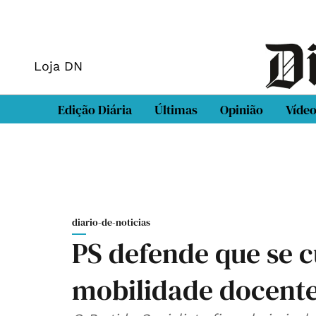
Loja DN
Edição Diária
Últimas
Opinião
Víde
diario-de-noticias
PS defende que se c
mobilidade docent