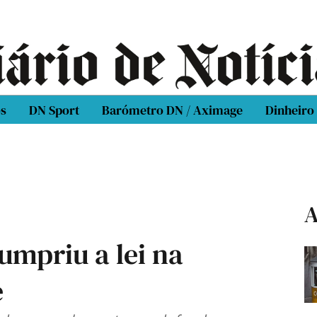
os
DN Sport
Barómetro DN / Aximage
Dinheiro
A
umpriu a lei na
e