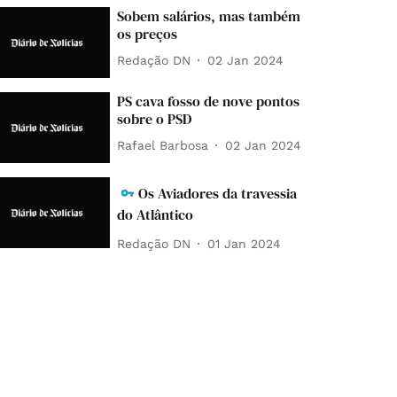
Sobem salários, mas também
os preços
Redação DN
02 Jan 2024
PS cava fosso de nove pontos
sobre o PSD
Rafael Barbosa
02 Jan 2024
Os Aviadores da travessia
do Atlântico
Redação DN
01 Jan 2024