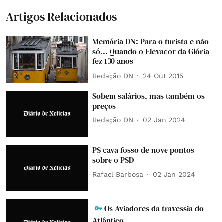
Artigos Relacionados
Memória DN: Para o turista e não
só... Quando o Elevador da Glória
fez 130 anos
Redação DN
24 Out 2015
Sobem salários, mas também os
preços
Redação DN
02 Jan 2024
PS cava fosso de nove pontos
sobre o PSD
Rafael Barbosa
02 Jan 2024
Os Aviadores da travessia do
Atlântico