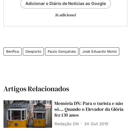
Adicionar o Diário de Notícias ao Google
Já adicionei
Benfica
Desporto
Paulo Gonçalves
José Eduardo Moniz
Artigos Relacionados
Memória DN: Para o turista e não
só... Quando o Elevador da Glória
fez 130 anos
Redação DN
24 Out 2015