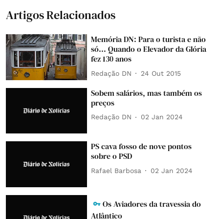
Artigos Relacionados
Memória DN: Para o turista e não
só... Quando o Elevador da Glória
fez 130 anos
Redação DN
24 Out 2015
Sobem salários, mas também os
preços
Redação DN
02 Jan 2024
PS cava fosso de nove pontos
sobre o PSD
Rafael Barbosa
02 Jan 2024
Os Aviadores da travessia do
Atlântico