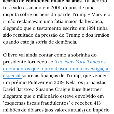
acordo de confidencialidade há anos.
Tal acordo
terá sido assinado em 2001, depois de uma
disputa sobre os bens do pai de Trump - Mary e o
irmão reclamavam uma fatia maior da herança,
alegando que o testamento escrito em 1991 tinha
sido resultado da pressão de Trump e dos irmãos
quando este já sofria de demência.
O livro vai ainda contar como a sobrinha do
presidente forneceu ao
The New York Times
os
documentos que o jornal usou numa investigação
especial
sobre as finanças de Trump, que venceu
um prémio Pulitzer em 2019. Nela, os jornalistas
David Barstow, Susanne Craig e Russ Buettner
alegaram que o milionário esteve envolvido em
"esquemas fiscais fraudulentos" e recebeu 413
milhões de dólares (aos valores atuais) do império