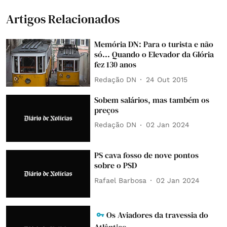
Artigos Relacionados
Memória DN: Para o turista e não
só... Quando o Elevador da Glória
fez 130 anos
Redação DN
24 Out 2015
Sobem salários, mas também os
preços
Redação DN
02 Jan 2024
PS cava fosso de nove pontos
sobre o PSD
Rafael Barbosa
02 Jan 2024
Os Aviadores da travessia do
Atlântico