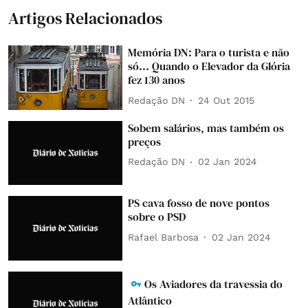
Artigos Relacionados
Memória DN: Para o turista e não
só... Quando o Elevador da Glória
fez 130 anos
Redação DN
24 Out 2015
Sobem salários, mas também os
preços
Redação DN
02 Jan 2024
PS cava fosso de nove pontos
sobre o PSD
Rafael Barbosa
02 Jan 2024
Os Aviadores da travessia do
Atlântico