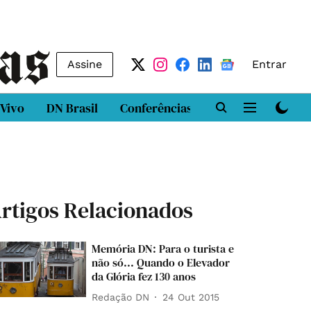
Assine
Entrar
 Vivo
DN Brasil
Conferências
DN LAB
Class
rtigos Relacionados
Memória DN: Para o turista e
não só... Quando o Elevador
da Glória fez 130 anos
Redação DN
24 Out 2015