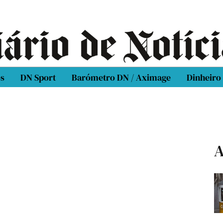
os
DN Sport
Barómetro DN / Aximage
Dinheiro
A