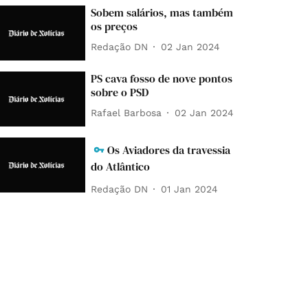
Sobem salários, mas também
os preços
Redação DN
02 Jan 2024
PS cava fosso de nove pontos
sobre o PSD
Rafael Barbosa
02 Jan 2024
Os Aviadores da travessia
do Atlântico
Redação DN
01 Jan 2024