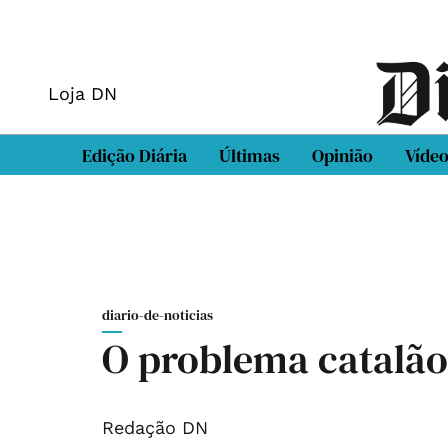
Loja DN
Edição Diária
Últimas
Opinião
Víde
diario-de-noticias
O problema catalão
Redação DN