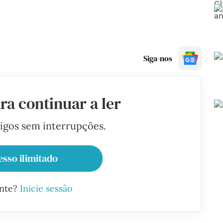
Siga-nos
ra continuar a ler
tigos sem interrupções.
esso ilimitado
ante?
Inicie sessão