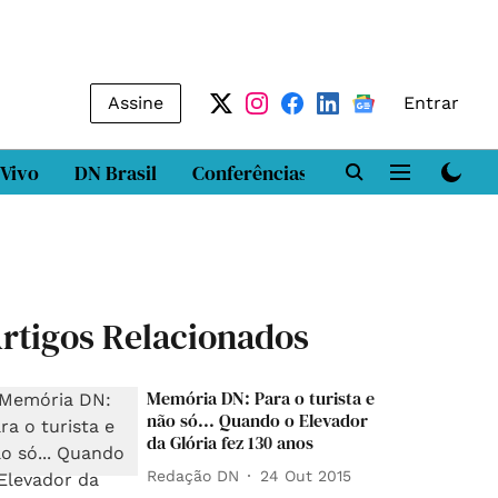
Assine
Entrar
 Vivo
DN Brasil
Conferências
DN LAB
Class
rtigos Relacionados
Memória DN: Para o turista e
não só... Quando o Elevador
da Glória fez 130 anos
Redação DN
24 Out 2015