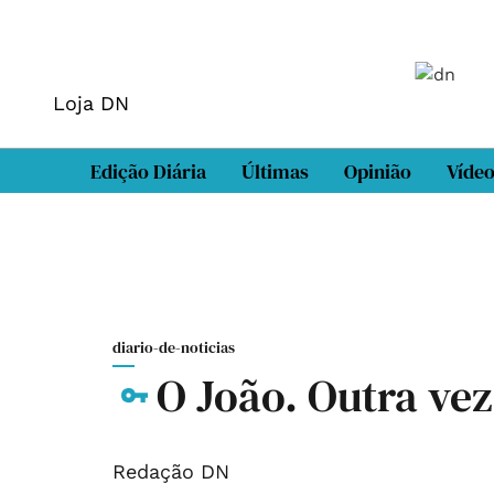
Loja DN
Edição Diária
Últimas
Opinião
Víde
diario-de-noticias
O João. Outra vez,
Redação DN