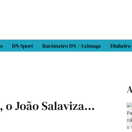
os
DN Sport
Barómetro DN / Aximage
Dinheiro
A
 o João Salaviza...